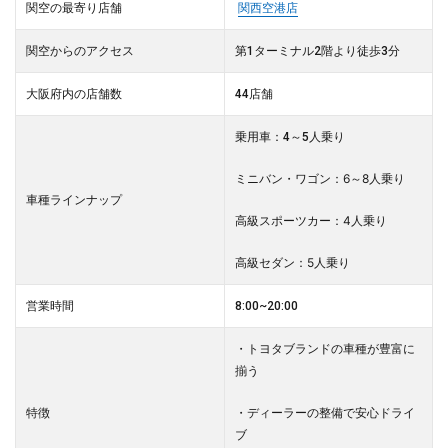
関空の最寄り店舗
関西空港店
関空からのアクセス
第1ターミナル2階より徒歩3分
大阪府内の店舗数
44店舗
乗用車：4～5人乗り
ミニバン・ワゴン：6～8人乗り
車種ラインナップ
高級スポーツカー：4人乗り
高級セダン：5人乗り
営業時間
8:00~20:00
・トヨタブランドの車種が豊富に
揃う
・ディーラーの整備で安心ドライ
特徴
ブ