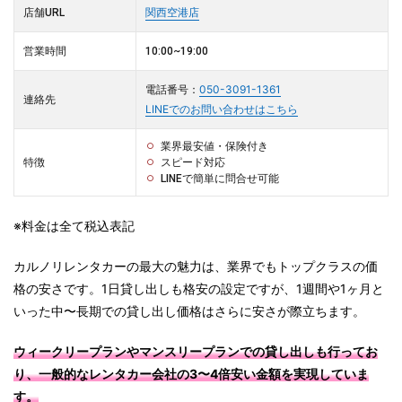
店舗URL
関西空港店
営業時間
10:00~19:00
電話番号：
050-3091-1361
連絡先
LINEでのお問い合わせはこちら
業界最安値・保険付き
特徴
スピード対応
LINEで簡単に問合せ可能
※料金は全て税込表記
カルノリレンタカーの最大の魅力は、業界でもトップクラスの価
格の安さです。1日貸し出しも格安の設定ですが、1週間や1ヶ月と
いった中〜長期での貸し出し価格はさらに安さが際立ちます。
ウィークリープランやマンスリープランでの貸し出しも行ってお
り、一般的なレンタカー会社の3〜4倍安い金額を実現していま
す。