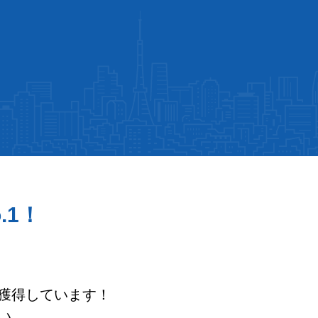
.1！
を獲得しています！
い。