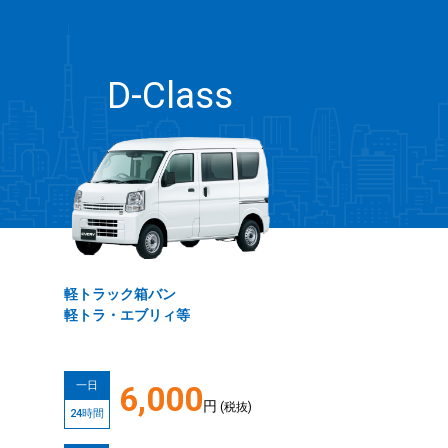
D-Class
軽トラック箱バン
軽トラ・エブリィ等
一日
6,000
円
(税抜)
24時間