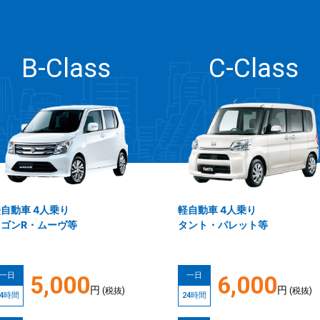
B-Class
C-Class
自動車 4人乗り
軽自動車 4人乗り
ゴンR・ムーヴ等
タント・パレット等
一日
一日
5,000
6,000
円
円
(税抜)
(税抜)
24時間
24時間