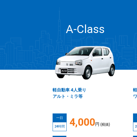
A-Class
軽自動車 4人乗り
軽
アルト・ミラ等
ワ
一日
4,000
円
(税抜)
24時間