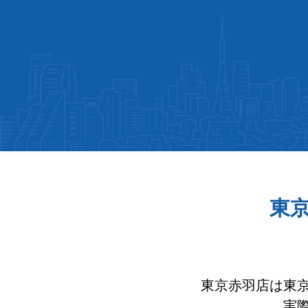
東京
東京赤羽店は東
実