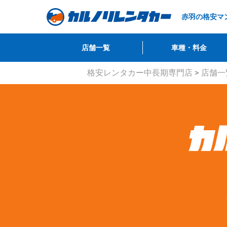
赤羽の格安マ
店舗一覧
車種・料金
格安レンタカー中長期専門店
>
店舗一