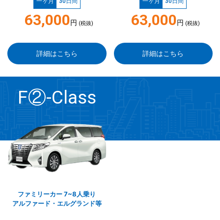
一ヶ月
30日間
一ヶ月
30日間
63,000
63,000
円
円
(税抜)
(税抜)
詳細はこちら
詳細はこちら
F②-Class
ファミリーカー 7~8人乗り
アルファード・エルグランド等