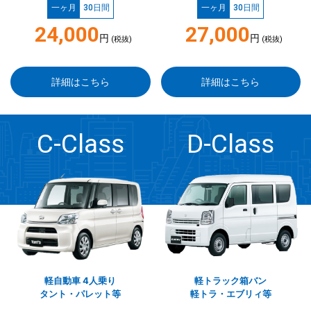
一ヶ月
30日間
一ヶ月
30日間
24,000
27,000
円
円
(税抜)
(税抜)
詳細はこちら
詳細はこちら
C-Class
D-Class
軽自動車 4人乗り
軽トラック箱バン
タント・パレット等
軽トラ・エブリィ等