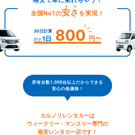
格安で車に乗れちゃう！
安さ
全国No1の
を実現！
800
30日計算
円〜
1日
だと
所有台数1,000台以上だからできる
安心の低価格！
カルノリレンタカーは
ウィークリー・マンスリー専門の
格安レンタカー店です！