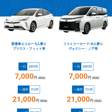
普通車エコカー 5人乗り
ファミリーカー 7~8人乗り
プリウス・フィット等
ヴォクシー・ノア等
一日
24時間
一日
24時間
7,000
7,000
円
円
(税抜)
(税抜)
一週間
7日間
一週間
7日間
21,000
21,000
円
円
(税抜)
(税抜)