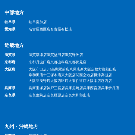
中部地方
岐阜県
岐阜富加店
愛知県
名古屋西区店
名古屋有松店
近畿地方
滋賀県
滋賀草津店
滋賀堅田店
滋賀野洲店
京都府
京都丹波口店
京都山科店
京都伏見店
大阪府
大阪守口店
JR高槻駅前店
八尾店
新大阪店
枚方御殿山店
岸和田店
十三塚本店
東大阪店
関西空港店
摂津高槻店
大阪羽曳野店
大阪西区店
大東住道店
大阪本店
堺西店
兵庫県
兵庫宝塚店
神戸三宮店
兵庫尼崎店
兵庫西宮店
兵庫伊丹店
奈良県
奈良生駒店
奈良橿原店
奈良大和郡山店
九州・沖縄地方