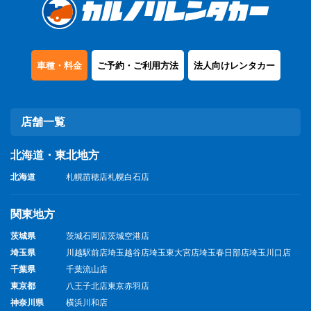
車種・料金
ご予約・ご利用方法
法人向けレンタカー
店舗一覧
北海道・東北地方
北海道
札幌苗穂店
札幌白石店
関東地方
茨城県
茨城石岡店
茨城空港店
埼玉県
川越駅前店
埼玉越谷店
埼玉東大宮店
埼玉春日部店
埼玉川口店
千葉県
千葉流山店
東京都
八王子北店
東京赤羽店
神奈川県
横浜川和店