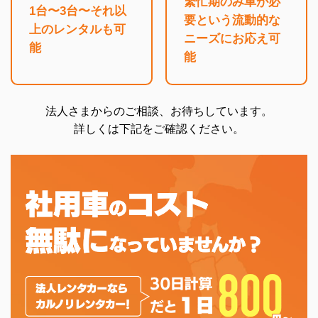
繁忙期のみ車が必
1台〜3台〜それ以
要
という流動的な
上の
レンタルも可
ニーズに
お応え可
能
能
法人さまからのご相談、お待ちしています。
詳しくは下記をご確認ください。