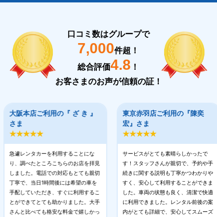
口コミ数はグループで
7,000
件超！
4.8
総合評価
！
お客さまのお声が信頼の証！
大阪本店ご利用の『 ざ き 』
東京赤羽店ご利用の『陳奕
さま
宏』さま
★★★★★
★★★★★
急遽レンタカーを利用することにな
サービスがとても素晴らしかったで
り、調べたところこちらのお店を拝見
す！スタッフさんが親切で、予約や手
しました。電話での対応もとても親切
続きに関する説明も丁寧かつわかりや
丁寧で、当日1時間後には希望の車を
すく、安心して利用することができま
手配していただき、すぐに利用するこ
した。車両の状態も良く、清潔で快適
とができてとても助かりました。大手
に利用できました。レンタル前後の案
さんと比べても格安な料金で嬉しかっ
内がとても詳細で、安心してスムーズ