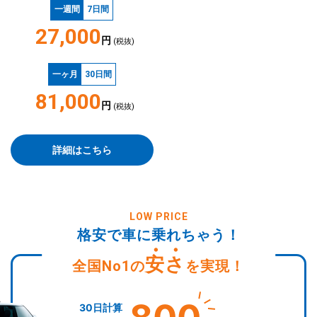
一週間
7日間
27,000
円
(税抜)
一ヶ月
30日間
81,000
円
(税抜)
詳細はこちら
LOW PRICE
格安で車に乗れちゃう！
安さ
全国No1の
を実現！
30日計算