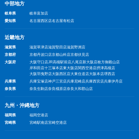
中部地方
岐阜県
岐阜富加店
愛知県
名古屋西区店
名古屋有松店
近畿地方
滋賀県
滋賀草津店
滋賀堅田店
滋賀野洲店
京都府
京都丹波口店
京都山科店
京都伏見店
大阪府
大阪守口店
JR高槻駅前店
八尾店
新大阪店
枚方御殿山店
岸和田店
十三塚本店
東大阪店
関西空港店
摂津高槻店
大阪羽曳野店
大阪西区店
大東住道店
大阪本店
堺西店
兵庫県
兵庫宝塚店
神戸三宮店
兵庫尼崎店
兵庫西宮店
兵庫伊丹店
奈良県
奈良生駒店
奈良橿原店
奈良大和郡山店
九州・沖縄地方
福岡県
福岡空港店
宮崎県
宮崎駅南店
宮崎空港店