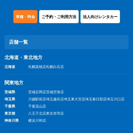
車種・料金
ご予約・ご利用方法
法人向けレンタカー
店舗一覧
北海道・東北地方
北海道
札幌苗穂店
札幌白石店
関東地方
茨城県
茨城石岡店
茨城空港店
埼玉県
川越駅前店
埼玉越谷店
埼玉東大宮店
埼玉春日部店
埼玉川口店
千葉県
千葉流山店
東京都
八王子北店
東京赤羽店
神奈川県
横浜川和店