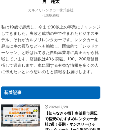
勇 翔太
カルノリレンタカー株式会社
代表取締役
私は19歳で起業し、今まで30以上の事業にチャレンジ
してきました。失敗と成功の中で生まれたビジネスモ
デル、それがカルノリレンタカーです。レンタカーを
起点に車の買取などへも挑戦し、閉鎖的で「レッドオ
ーシャン」と呼ばれてきた自動車業界に真正面から挑
戦しています。店舗数は40を突破。100、200店舗目
指して邁進します。車に関する有益な情報を多くの人
に伝えたいという想いのもと情報をお届けします。
新着記事
2026/02/28
【知らなきゃ損】多治見市周辺
で格安のおすすめレンタカー会
社7選！長期・マンスリー(1ヶ
月)・ウィークリー(1週間)で利用