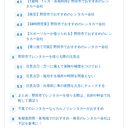
【1週間・1ヶ月・長期利用】野田市でおすすめのレン
4.1
タカー会社
【格安】野田市でおすすめのレンタカー会社
4.2
【24時間営業】野田市でおすすめのレンタカー会社
4.3
【スポーツカーが借りられる】野田市でおすすめのレン
4.4
タカー会社
【乗り捨て可能】野田市でおすすめのレンタカー会社
4.5
野田市でレンタカーを借りる際の注意点
5
注意点①：万一に備えて保険や補償をつけておく
5.1
注意点②：返却する場所や時間を間違えない
5.2
注意点③：出発前に車の状態を入念にチェックする
5.3
まとめ：野田市でレンタカーを借りる際は、目的や料金で比
6
較して選ぼう
千葉でのレンタカーならカルノリレンタカーがおすすめ
7
各都道府県・各地域でのおすすめ・格安のレンタカー会社は
8
下記を参考に！