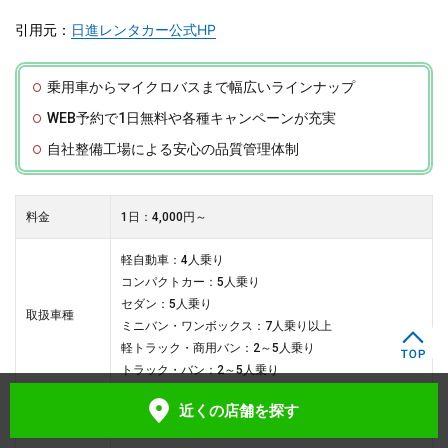
引用元：
日進レンタカー公式HP
乗用車からマイクロバスまで幅広いラインナップ
WEB予約で1日無料や各種キャンペーンが充実
自社整備工場による安心の品質管理体制
料金
1日：4,000円～
軽自動車：4人乗り
コンパクトカー：5人乗り
セダン：5人乗り
取扱車種
ミニバン・ワンボックス：7人乗り以上
軽トラック・商用バン：2～5人乗り
トラック・バン：2～5人乗り
近くの店舗
を探す
店舗URL
野田営業所