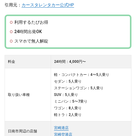
引用元：
カースタレンタカー公式HP
利用するたびお得
24時間出発OK
スマホで無人解錠
料金
24時間：4,000円〜
軽・コンパクトカー︰4〜5人乗り
セダン：5人乗り
ステーションワゴン︰5人乗り
取り扱い車種
SUV：5人乗り
ミニバン︰5〜7乗り
ワゴン：8人乗り
軽トラ︰2人乗り
宮崎港店
日南市周辺の店舗
宮崎空港店