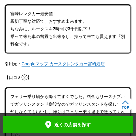
宮崎レンタカー最安値！
親切丁寧な対応で、おすすめ出来ます。
ちなみに、ルークスを2時間で3千円以下！
乗って来た車の留置も出来るし、持って来ても貰えます『別
料金です』
引用元：
Googleマップ カースタレンタカー宮崎港店
【口コミ②】
フェリー乗り場から降りてすぐでした。料金もリーズナブル
でガソリンスタンド併設なのでガソリンスタンドを探して返
却しなくてもいいし、帰りはフェリー乗り場まで送ってくれ
ました。
近くの店舗
を探す
宮崎県内運転しやすいし景色は綺麗だしドライブ旅行最高で
した。