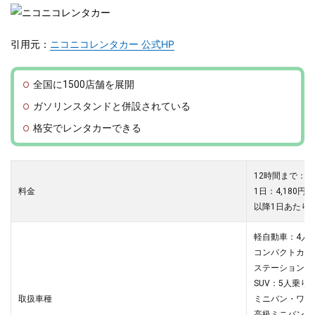
引用元：
ニコニコレンタカー 公式HP
全国に1500店舗を展開
ガソリンスタンドと併設されている
格安でレンタカーできる
12時間まで：2,
料金
1日：4,
180円～
以降1日あたり：
軽自動車：4人
コンパクトカー
ステーションワ
SUV：5人乗り
取扱車種
ミニバン・ワン
高級ミニバン・