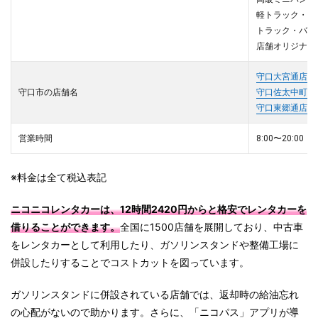
軽トラック・商
トラック・バン
店舗オリジナル
守口大宮通店
守口市の店舗名
守口佐太中町4
守口東郷通店
営業時間
8:00〜20:00
※料金は全て税込表記
ニコニコレンタカーは、12時間2420円からと格安でレンタカーを
借りることができます。
全国に1500店舗を展開しており、中古車
をレンタカーとして利用したり、ガソリンスタンドや整備工場に
併設したりすることでコストカットを図っています。
ガソリンスタンドに併設されている店舗では、返却時の給油忘れ
の心配がないので助かります。さらに、「ニコパス」アプリが導