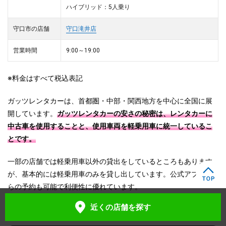
ハイブリッド：5人乗り
守口市の店舗
守口滝井店
営業時間
9:00～19:00
※料金はすべて税込表記
ガッツレンタカーは、首都圏・中部・関西地方を中心に全国に展
開しています。
ガッツレンタカーの安さの秘密は、レンタカーに
中古車を使用することと、使用車両を軽乗用車に統一しているこ
とです。
一部の店舗では軽乗用車以外の貸出をしているところもあります
が、基本的には軽乗用車のみを貸し出しています。公式アプリか
らの予約も可能で利便性に優れています。
近くの店舗
を探す
【口コミ①】