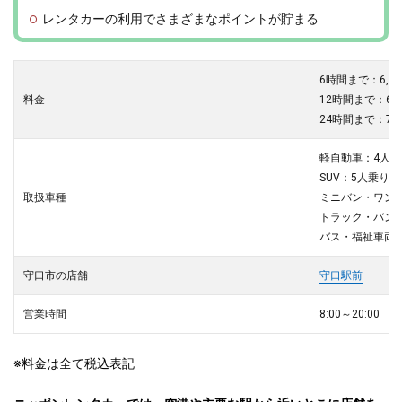
レンタカーの利用でさまざまなポイントが貯まる
6時間まで：6,0
料金
12時間まで：6,
24時間まで：7,
軽自動車：4人乗
SUV：5人乗り
取扱車種
ミニバン・ワン
トラック・バン：
バス・福祉車両
守口市の店舗
守口駅前
営業時間
8:00～20:00
※料金は全て税込表記