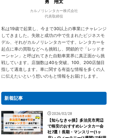
勇 翔太
カルノリレンタカー株式会社
代表取締役
私は19歳で起業し、今まで30以上の事業にチャレンジ
してきました。失敗と成功の中で生まれたビジネスモ
デル、それがカルノリレンタカーです。レンタカーを
起点に車の買取などへも挑戦し、閉鎖的で「レッドオ
ーシャン」と呼ばれてきた自動車業界に真正面から挑
戦しています。店舗数は40を突破。100、200店舗目
指して邁進します。車に関する有益な情報を多くの人
に伝えたいという想いのもと情報をお届けします。
新着記事
2026/02/28
【知らなきゃ損】多治見市周辺
で格安のおすすめレンタカー会
社7選！長期・マンスリー(1ヶ
月)・ウィークリー(1週間)で利用