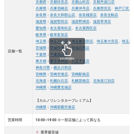
京都府
：
京都伏見店
、
京都山科店
、
京都丹波口店
兵庫県
：
兵庫尼崎店
、
兵庫伊丹店
、
兵庫西宮店
、
神戸三宮店
奈良県
：
奈良大和郡山店
、
奈良橿原店
、
奈良生駒店
滋賀県
：
滋賀堅田店
、
滋賀野洲店
、
滋賀草津店
愛知県
：
名古屋有松店
、
名古屋西区店
岐阜県
：
岐阜富加店
埼玉県
：
埼玉川口店
、
埼玉春日部店
、
埼玉東大宮店
、
埼玉越
茨城県
：
茨城空港店
、
茨城石岡店
店舗一覧
千葉県
：
千葉流山店
scrollable
東京都
：
東京赤羽店
、
八王子北店
神奈川県
：
横浜川和店
宮崎県
：
宮崎空港店
、
宮崎駅南店
北海道
：
札幌白石店
、
札幌苗穂店
、
北海道江別店
沖縄県
：
沖縄豊見城店
【カルノリレンタカープレミアム】
沖縄県
：
沖縄那覇空港店
営業時間
10:00~19:00 ※一部店舗によって異なる
業界最安値