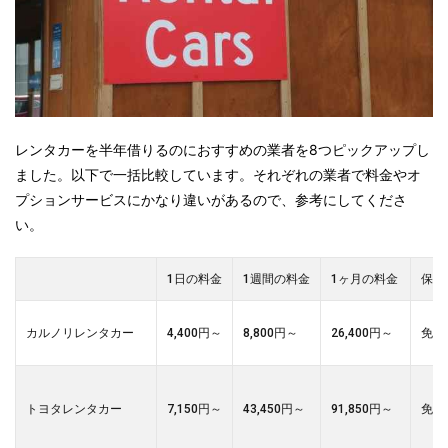
レンタカーを半年借りるのにおすすめの業者を8つピックアップし
ました。以下で一括比較しています。それぞれの業者で料金やオ
プションサービスにかなり違いがあるので、参考にしてくださ
い。
1日の料金
1週間の料金
1ヶ月の料金
保険
カルノリレンタカー
4,400円～
8,800円～
26,400円～
免責
トヨタレンタカー
7,150円～
43,450円～
91,850円～
免責