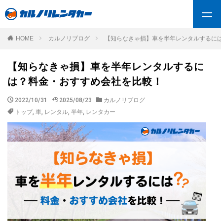
HOME
カルノリブログ
【知らなきゃ損】車を半年レンタルするに
【知らなきゃ損】車を半年レンタルするに
は？料金・おすすめ会社を比較！
2022/10/31
2025/08/23
カルノリブログ
トップ
,
車
,
レンタル
,
半年
,
レンタカー