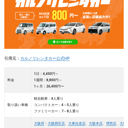
引用元：
カルノリレンタカー公式HP
1日：4,400円～
料金
1週間：8,800円～
1ヶ月：26,400円〜
軽自動車：4人乗り
取り扱い車種
コンパクトカー：4～5人乗り
ファミリーカー：7～8人乗り
大阪府
：
大阪西区店
、
大東住道店
、
大阪本店
、
堺西店
、
大阪