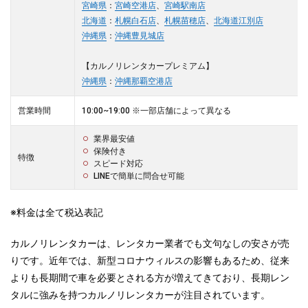
宮崎県
：
宮崎空港店
、
宮崎駅南店
北海道
：
札幌白石店
、
札幌苗穂店
、
北海道江別店
沖縄県
：
沖縄豊見城店
【カルノリレンタカープレミアム】
沖縄県
：
沖縄那覇空港店
営業時間
10:00~19:00 ※一部店舗によって異なる
業界最安値
保険付き
特徴
スピード対応
LINEで簡単に問合せ可能
※料金は全て税込表記
カルノリレンタカーは、レンタカー業者でも文句なしの安さが売
りです。近年では、新型コロナウィルスの影響もあるため、従来
よりも長期間で車を必要とされる方が増えてきており、長期レン
タルに強みを持つカルノリレンタカーが注目されています。