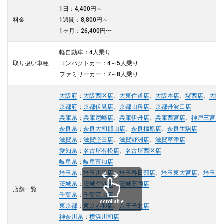
1日：4,400円～
料金
1週間：8,800円～
1ヶ月：26,400円〜
軽自動車：4人乗り
取り扱い車種
コンパクトカー：4～5人乗り
ファミリーカー：7～8人乗り
大阪府
：
大阪西区店
、
大東住道店
、
大阪本店
、
堺西店
、
大阪
京都府
：
京都伏見店
、
京都山科店
、
京都丹波口店
兵庫県
：
兵庫尼崎店
、
兵庫伊丹店
、
兵庫西宮店
、
神戸三宮店
奈良県
：
奈良大和郡山店
、
奈良橿原店
、
奈良生駒店
滋賀県
：
滋賀堅田店
、
滋賀野洲店
、
滋賀草津店
愛知県
：
名古屋有松店
、
名古屋西区店
岐阜県
：
岐阜富加店
埼玉県
：
埼玉川口店
、
埼玉春日部店
、
埼玉東大宮店
、
埼玉越
茨城県
：
茨城空港店
、
茨城石岡店
店舗一覧
千葉県
：
千葉流山店
scrollable
東京都
：
東京赤羽店
、
八王子北店
神奈川県
：
横浜川和店