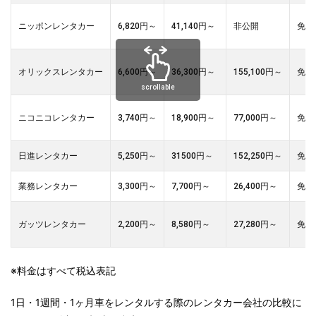
ニッポンレンタカー
6,820円～
41,140円～
非公開
免責
オリックスレンタカー
6,600円～
36,300円～
155,100円～
免責
scrollable
ニコニコレンタカー
3,740円～
18,900円～
77,000円～
免責
日進レンタカー
5,250円～
31500円～
152,250円～
免責
業務レンタカー
3,300円～
7,700円～
26,400円～
免責
ガッツレンタカー
2,200円～
8,580円～
27,280円～
免責
※料金はすべて税込表記
1日・1週間・1ヶ月車をレンタルする際のレンタカー会社の比較に