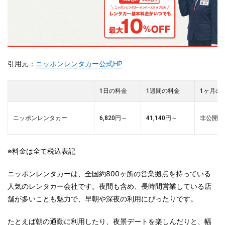
引用元：
ニッポンレンタカー公式HP
1日の料金
1週間の料金
1ヶ月の
ニッポンレンタカー
6,820円～
41,140円～
非公開
※料金は全て税込表記
ニッポンレンタカーは、全国約800ヶ所の営業拠点を持っている
人気のレンタカー会社です。夜間も含め、長時間営業している店
舗が多いことも魅力で、早朝や深夜の利用にぴったりです。
たとえば朝の通勤に利用したり、夜景デートを楽しんだりと、幅