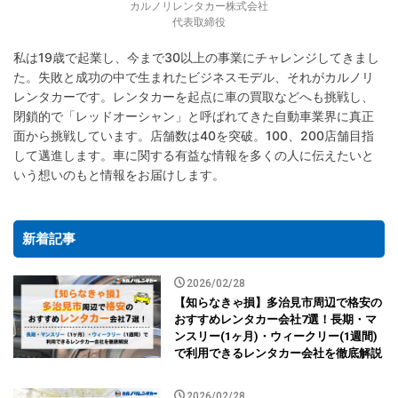
カルノリレンタカー株式会社
代表取締役
私は19歳で起業し、今まで30以上の事業にチャレンジしてきまし
た。失敗と成功の中で生まれたビジネスモデル、それがカルノリ
レンタカーです。レンタカーを起点に車の買取などへも挑戦し、
閉鎖的で「レッドオーシャン」と呼ばれてきた自動車業界に真正
面から挑戦しています。店舗数は40を突破。100、200店舗目指
して邁進します。車に関する有益な情報を多くの人に伝えたいと
いう想いのもと情報をお届けします。
新着記事
2026/02/28
【知らなきゃ損】多治見市周辺で格安の
おすすめレンタカー会社7選！長期・マ
ンスリー(1ヶ月)・ウィークリー(1週間)
で利用できるレンタカー会社を徹底解説
2026/02/28