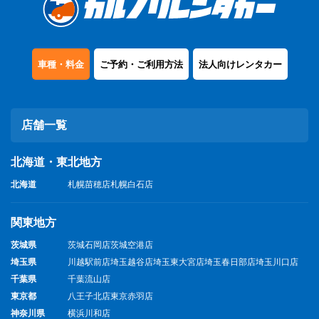
車種・料金
ご予約・ご利用方法
法人向けレンタカー
店舗一覧
北海道・東北地方
北海道
札幌苗穂店
札幌白石店
関東地方
茨城県
茨城石岡店
茨城空港店
埼玉県
川越駅前店
埼玉越谷店
埼玉東大宮店
埼玉春日部店
埼玉川口店
千葉県
千葉流山店
東京都
八王子北店
東京赤羽店
神奈川県
横浜川和店