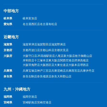
中部地方
岐阜県
岐阜富加店
愛知県
名古屋西区店
名古屋有松店
近畿地方
滋賀県
滋賀草津店
滋賀堅田店
滋賀野洲店
京都府
京都丹波口店
京都山科店
京都伏見店
大阪府
大阪守口店
JR高槻駅前店
八尾店
新大阪店
枚方御殿山店
岸和田店
十三塚本店
東大阪店
関西空港店
摂津高槻店
大阪羽曳野店
大阪西区店
大東住道店
大阪本店
堺西店
兵庫県
兵庫宝塚店
神戸三宮店
兵庫尼崎店
兵庫西宮店
兵庫伊丹店
奈良県
奈良生駒店
奈良橿原店
奈良大和郡山店
九州・沖縄地方
福岡県
福岡空港店
宮崎県
宮崎駅南店
宮崎空港店