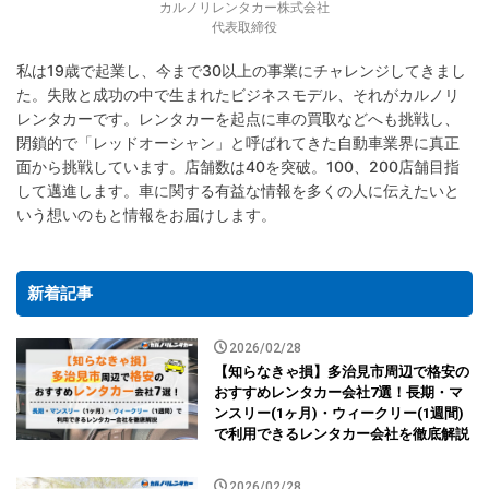
カルノリレンタカー株式会社
代表取締役
私は19歳で起業し、今まで30以上の事業にチャレンジしてきまし
た。失敗と成功の中で生まれたビジネスモデル、それがカルノリ
レンタカーです。レンタカーを起点に車の買取などへも挑戦し、
閉鎖的で「レッドオーシャン」と呼ばれてきた自動車業界に真正
面から挑戦しています。店舗数は40を突破。100、200店舗目指
して邁進します。車に関する有益な情報を多くの人に伝えたいと
いう想いのもと情報をお届けします。
新着記事
2026/02/28
【知らなきゃ損】多治見市周辺で格安の
おすすめレンタカー会社7選！長期・マ
ンスリー(1ヶ月)・ウィークリー(1週間)
で利用できるレンタカー会社を徹底解説
2026/02/28