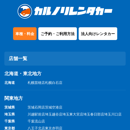
車種・料金
ご予約・ご利用方法
法人向けレンタカー
店舗一覧
北海道・東北地方
北海道
札幌苗穂店
札幌白石店
関東地方
茨城県
茨城石岡店
茨城空港店
埼玉県
川越駅前店
埼玉越谷店
埼玉東大宮店
埼玉春日部店
埼玉川口店
千葉県
千葉流山店
東京都
八王子北店
東京赤羽店