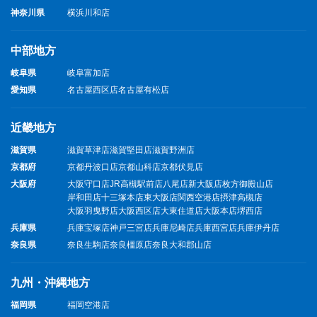
神奈川県
横浜川和店
中部地方
岐阜県
岐阜富加店
愛知県
名古屋西区店
名古屋有松店
近畿地方
滋賀県
滋賀草津店
滋賀堅田店
滋賀野洲店
京都府
京都丹波口店
京都山科店
京都伏見店
大阪府
大阪守口店
JR高槻駅前店
八尾店
新大阪店
枚方御殿山店
岸和田店
十三塚本店
東大阪店
関西空港店
摂津高槻店
大阪羽曳野店
大阪西区店
大東住道店
大阪本店
堺西店
兵庫県
兵庫宝塚店
神戸三宮店
兵庫尼崎店
兵庫西宮店
兵庫伊丹店
奈良県
奈良生駒店
奈良橿原店
奈良大和郡山店
九州・沖縄地方
福岡県
福岡空港店