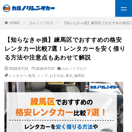
HOME
カルノリブログ
【知らなきゃ損】練馬区でおすすめの格安
【知らなきゃ損】練馬区でおすすめの格安
レンタカー比較7選！レンタカーを安く借り
る方法や注意点もあわせて解説
2024/07/22
2026/07/21
カルノリブログ
レンタカー
,
格安
,
トップ
,
おすすめ
,
東京
,
練馬区