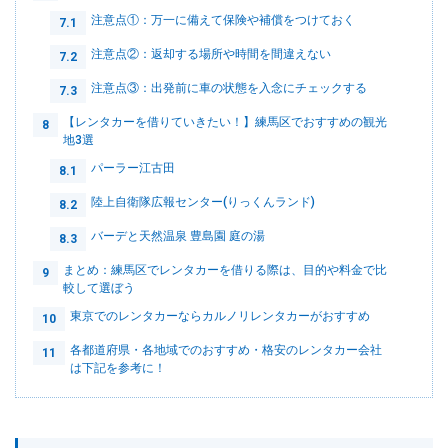
注意点①：万一に備えて保険や補償をつけておく
7.1
注意点②：返却する場所や時間を間違えない
7.2
注意点③：出発前に車の状態を入念にチェックする
7.3
【レンタカーを借りていきたい！】練馬区でおすすめの観光
8
地3選
パーラー江古田
8.1
陸上自衛隊広報センター(りっくんランド)
8.2
バーデと天然温泉 豊島園 庭の湯
8.3
まとめ：練馬区でレンタカーを借りる際は、目的や料金で比
9
較して選ぼう
東京でのレンタカーならカルノリレンタカーがおすすめ
10
各都道府県・各地域でのおすすめ・格安のレンタカー会社
11
は下記を参考に！